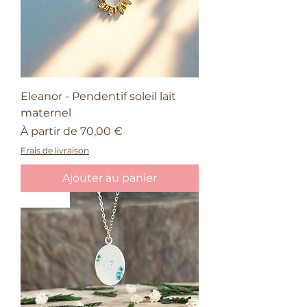
Eleanor - Pendentif soleil lait
maternel
Prix promotionnel
À partir de
70,00 €
Frais de livraison
Ajouter au panier
Nature