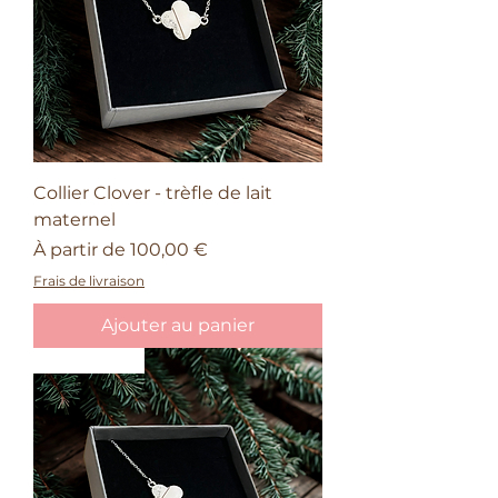
Collier Clover - trèfle de lait
maternel
Prix promotionnel
À partir de
100,00 €
Frais de livraison
Ajouter au panier
Nouveauté