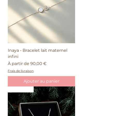
Inaya - Bracelet lait maternel
infini
Prix promotionnel
À partir de
90,00 €
Frais de livraison
Ajouter au panier
Nouveauté