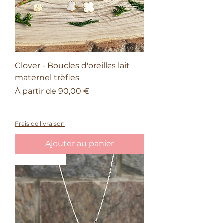
Clover - Boucles d'oreilles lait
maternel trèfles
Prix promotionnel
À partir de
90,00 €
À partir de 150€ d'achat, une barrette
offerte
Frais de livraison
Ajouter au panier
Intemporel