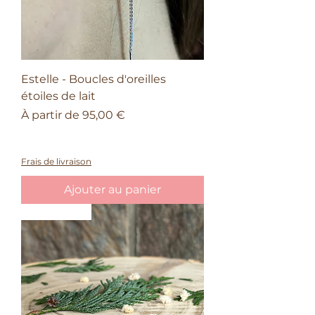
Estelle - Boucles d'oreilles
étoiles de lait
Prix promotionnel
À partir de
95,00 €
À partir de 150€ d'achat, une barrette
offerte
Frais de livraison
Ajouter au panier
Nouveauté