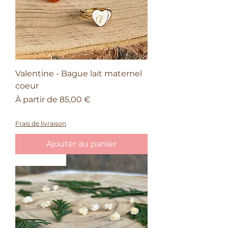
Valentine - Bague lait maternel
coeur
Prix promotionnel
À partir de
85,00 €
50% sur le quatrième bijou Valentin
Frais de livraison
Ajouter au panier
Nouveauté