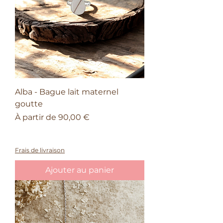
Alba - Bague lait maternel
goutte
Prix promotionnel
À partir de
90,00 €
À partir de 150€ d'achat, une barrette
offerte
Frais de livraison
Ajouter au panier