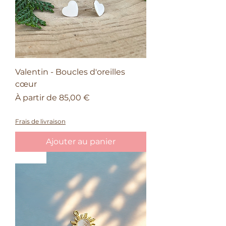
Valentin - Boucles d'oreilles
cœur
Prix promotionnel
À partir de
85,00 €
50% sur le quatrième bijou Valentin
Frais de livraison
Ajouter au panier
Astro