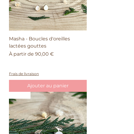
Masha - Boucles d'oreilles
lactées gouttes
Prix promotionnel
À partir de
90,00 €
À partir de 150€ d'achat, une barrette
offerte
Frais de livraison
Ajouter au panier
Nature