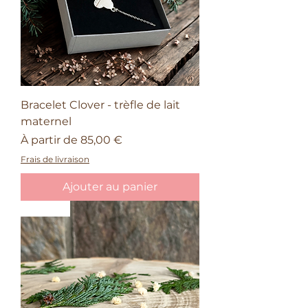
Bracelet Clover - trèfle de lait
maternel
Prix promotionnel
À partir de
85,00 €
Frais de livraison
Ajouter au panier
Nature