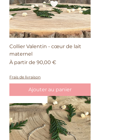
Collier Valentin - cœur de lait
maternel
Prix promotionnel
À partir de
90,00 €
50% sur le quatrième bijou Valentin
Frais de livraison
Ajouter au panier
Saint-Valentin