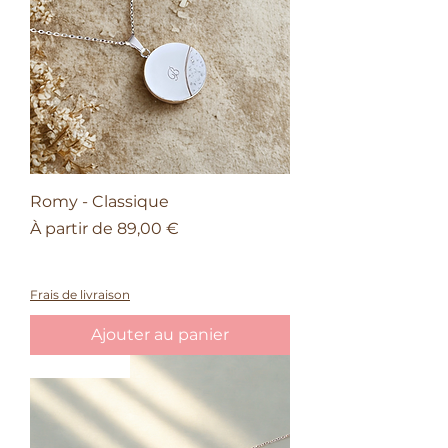
Romy - Classique
Prix promotionnel
À partir de
89,00 €
À partir de 150€ d'achat, une barrette
offerte
Frais de livraison
Ajouter au panier
Nouveauté