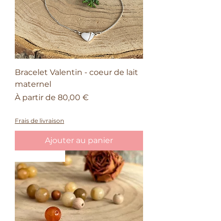
Bracelet Valentin - coeur de lait
maternel
Prix promotionnel
À partir de
80,00 €
50% sur le quatrième bijou Valentin
Frais de livraison
Ajouter au panier
Intemporel