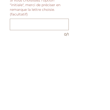
Si vous choisissez l'option
"initiale", merci de préciser en
remarque la lettre choisie.
(facultatif)
0/1
Quantité
*
Ajouter au panier
💖 Pendentif coeur en lait
maternel personnalisable
Allaiter, c’est bien plus que
nourrir.
Entretien de mon bijou