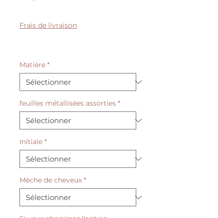
Prix
promotionnel
Frais de livraison
50% sur le quatrième bijou
Valentin
Matière
*
feuilles métallisées assorties
*
Initiale
*
Mèche de cheveux
*