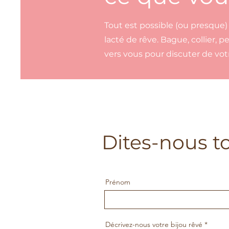
Tout est possible (ou presque) 
lacté de rêve. Bague, collier, 
vers vous pour discuter de votr
Dites-nous to
Prénom
Décrivez-nous votre bijou rêvé