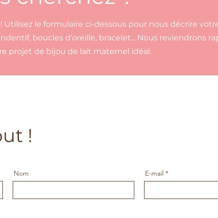
! Utilisez le formulaire ci-dessous pour nous décrire votr
pendentif, boucles d'oreille, bracelet... Nous reviendrons 
e projet de bijou de lait maternel idéal.
ut !
Nom
E-mail