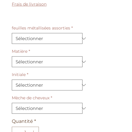
promotionnel
Frais de livraison
À partir de 150€ d'achat, une
barrette offerte
feuilles métallisées assorties
*
Matière
*
Initiale
*
Mèche de cheveux
*
Quantité
*