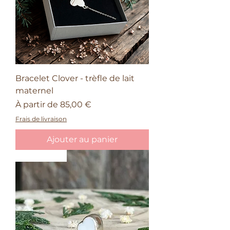
Bracelet Clover - trèfle de lait
maternel
Prix promotionnel
À partir de
85,00 €
Frais de livraison
Ajouter au panier
Nouveauté