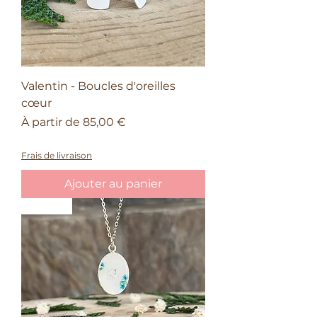
Valentin - Boucles d'oreilles
cœur
Prix promotionnel
À partir de
85,00 €
50% sur le quatrième bijou Valentin
Frais de livraison
Ajouter au panier
Nature