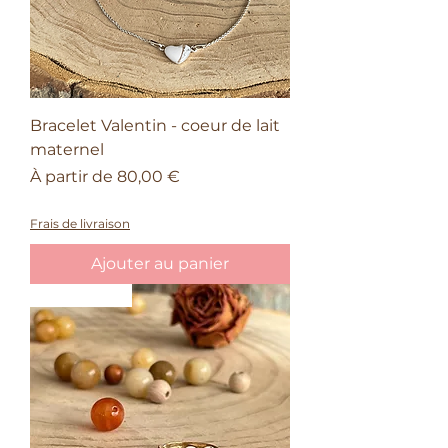
Bracelet Valentin - coeur de lait
maternel
Prix promotionnel
À partir de
80,00 €
50% sur le quatrième bijou Valentin
Frais de livraison
Ajouter au panier
Intemporel