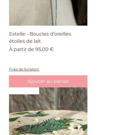
Estelle - Boucles d'oreilles
étoiles de lait
Prix promotionnel
À partir de
95,00 €
À partir de 150€ d'achat, une barrette
offerte
Frais de livraison
Ajouter au panier
Nouveauté