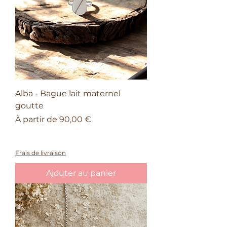
Alba - Bague lait maternel
goutte
Prix promotionnel
À partir de
90,00 €
À partir de 150€ d'achat, une barrette
offerte
Frais de livraison
Ajouter au panier