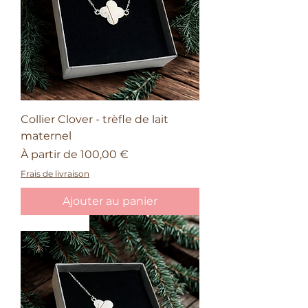
Collier Clover - trèfle de lait
maternel
Prix promotionnel
À partir de
100,00 €
Frais de livraison
Ajouter au panier
Nouveauté