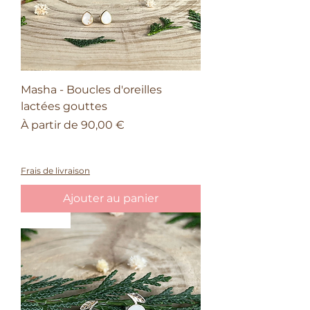
Masha - Boucles d'oreilles
lactées gouttes
Prix promotionnel
À partir de
90,00 €
À partir de 150€ d'achat, une barrette
offerte
Frais de livraison
Ajouter au panier
Nature