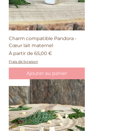
Charm compatible Pandora -
Cœur lait maternel
Prix promotionnel
À partir de
65,00 €
Frais de livraison
Ajouter au panier
Nature