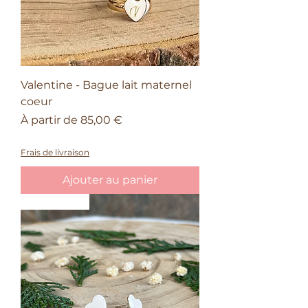
Valentine - Bague lait maternel
coeur
Prix promotionnel
À partir de
85,00 €
50% sur le quatrième bijou Valentin
Frais de livraison
Ajouter au panier
Nouveauté