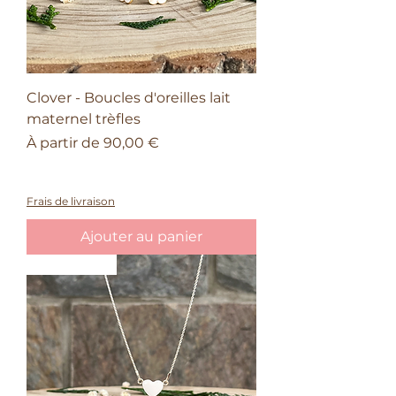
Clover - Boucles d'oreilles lait
maternel trèfles
Prix promotionnel
À partir de
90,00 €
À partir de 150€ d'achat, une barrette
offerte
Frais de livraison
Ajouter au panier
Intemporel