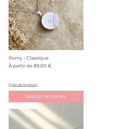
Romy - Classique
Prix promotionnel
À partir de
89,00 €
À partir de 150€ d'achat, une barrette
offerte
Frais de livraison
Ajouter au panier
Nouveauté