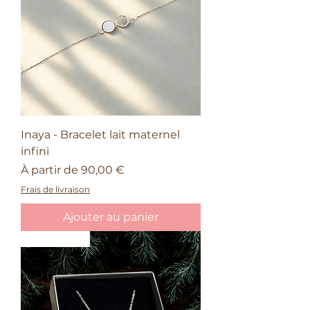
Inaya - Bracelet lait maternel
infini
Prix promotionnel
À partir de
90,00 €
Frais de livraison
Ajouter au panier
Nouveauté