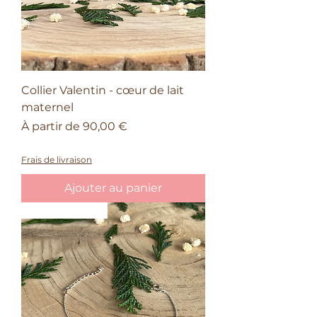
Collier Valentin - cœur de lait
maternel
Prix promotionnel
À partir de
90,00 €
50% sur le quatrième bijou Valentin
Frais de livraison
Ajouter au panier
Saint-Valentin