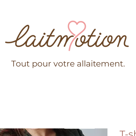
Tout pour votre allaitement.
s-nous?
Boutique
Conseils
Mama Laitmotion
Ajouter au panier
T-s