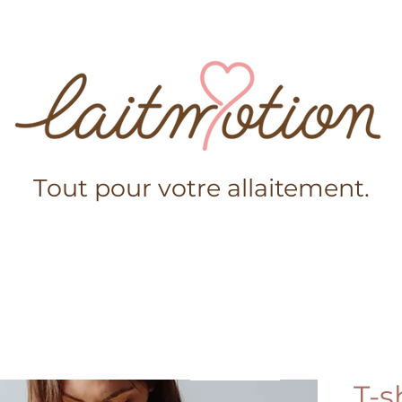
Tout pour votre allaitement.
s-nous?
Boutique
Conseils
Mama Laitmotion
Ajouter au panier
T-s