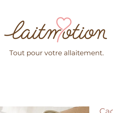
Tout pour votre allaitement.
s-nous?
Boutique
Conseils
Mama Laitmotion
Ajouter au panier
Ca