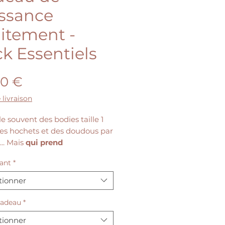
ssance
aitement -
k Essentiels
Prix
90 €
 livraison
e souvent des bodies taille 1
des hochets et des doudous par
... Mais
qui prend
blement soin de la jeune
ant
*
n
en post-partum ?
tionner
tement est une aventure
que, viscérale, mais elle est
cadeau
*
ntense et parfois semée
tionner
hes. La réalité, c'est que trop