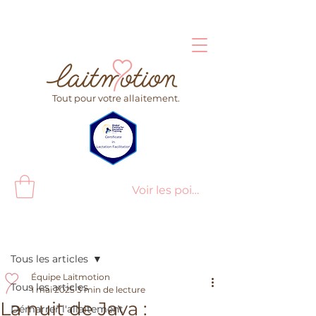
Tout pour votre allaitement.
Voir les points
Post
Tous les articles
Équipe Laitmotion
Tous les articles
1 mai 2025
3 min de lecture
La nuit de Java :
Démarrer l'allaitement