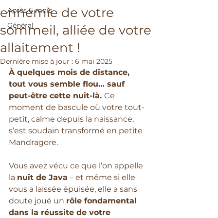
ennemie de votre
Après 6 mois
Général
sommeil, alliée de votre
allaitement !
Dernière mise à jour :
6 mai 2025
À quelques mois de distance, 
tout vous semble flou… sauf 
peut-être cette nuit-là. 
Ce 
moment de bascule où votre tout-
petit, calme depuis la naissance, 
s’est soudain transformé en petite 
Mandragore. 
Vous avez vécu ce que l’on appelle 
la 
nuit de Java
 – et même si elle 
vous a laissée épuisée, elle a sans 
doute joué un 
rôle fondamental 
dans la réussite de votre 