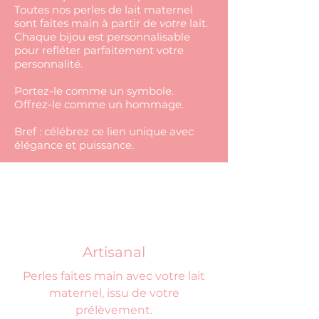
Toutes nos perles de lait maternel
sont faites main à partir de
votre
lait.
Chaque bijou est personnalisable
pour refléter parfaitement votre
personnalité.
Portez-le comme un symbole.
Offrez-le comme un hommage.
Bref : célébrez ce lien unique avec
élégance et puissance.
Artisanal
Perles faites main avec votre lait
maternel, issu de votre
prélèvement.