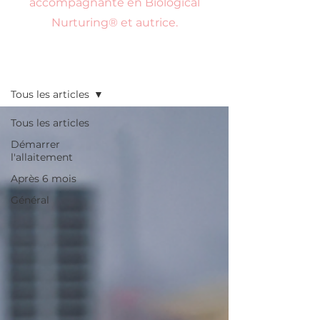
accompagnante en Biological
Nurturing® et autrice.
Conseils
Tous les articles
Tous les articles
Démarrer
l'allaitement
Après 6 mois
Général