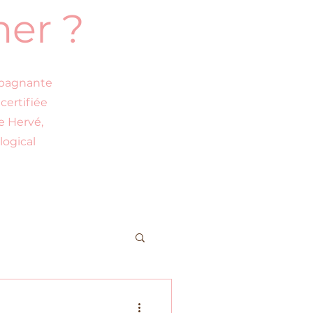
mer ?
mpagnante
 certifiée
e Hervé,
logical