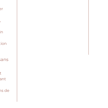
er
,
in
tion
 sans
t
ant
ns de