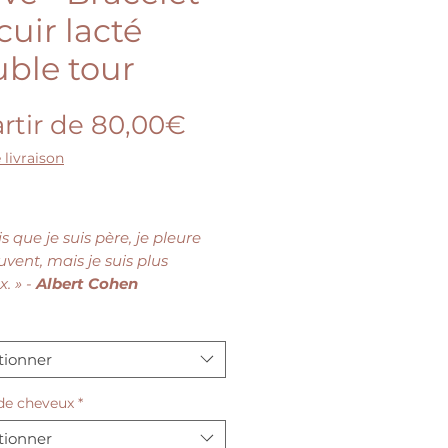
cuir lacté
ble tour
Prix
rtir de
80,00€
promotionnel
 livraison
r de 150€ d'achat, une barrette
s que je suis père, je pleure
uvent, mais je suis plus
. » -
Albert Cohen
elet qui associe cuir, lait
l et acier inoxydable est le
tionner
parfait pour célébrer un
qui a su soutenir votre
de cheveux
*
ment. Car nous le savons
tionner
 l'allaitement, s'il est un