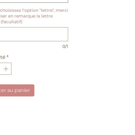
e unique entre maman et
choisissez l'option "lettre", merci
écessite de puissants piliers
.
iser en remarque la lettre
 (facultatif)
elet en cuir lacté a été
é pour
témoigner de toute
gratitude
aux papas
0/1
urd'hui, qui accompagnent
 pas pour nous rendre plus
té
*
encore.
st personnalisable avec une
de cheveux ou une lettre
ter au panier