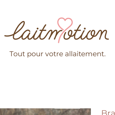
Tout pour votre allaitement.
s-nous?
Boutique
Conseils
Mama Laitmotion
Ajouter au panier
Bra