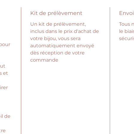
Kit de prélèvement
Envoi
Un kit de prélèvement,
Tous n
inclus dans le prix d'achat de
le bia
votre bijou, vous sera
sécuri
 pour
automatiquement envoyé
dès réception de votre
commande
out
s et
rer
il de
tre