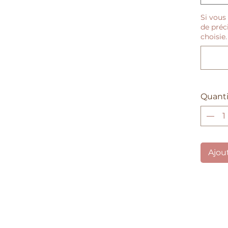
échang
Si vous 
bébé,
n
de préc
choisie.
Ce brac
imagin
notre 
d'aujo
chaque
Quanti
fortes 
Brave e
mèche 
initiale.
Ajou