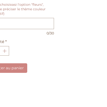
choisissez l'option "fleurs",
e préciser le thème couleur
tif)
0/30
té
*
ter au panier