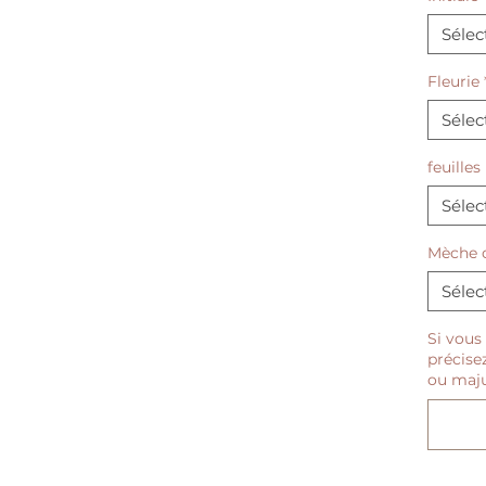
souveni
grands :
Sélec
peut êt
seuleme
Fleurie
bébé, m
Sélec
🌸, des
(ou plu
feuilles
Avec Da
Sélec
quoi sy
Mèche 
chaque 
Sélec
Si vous 
précisez
ou majus