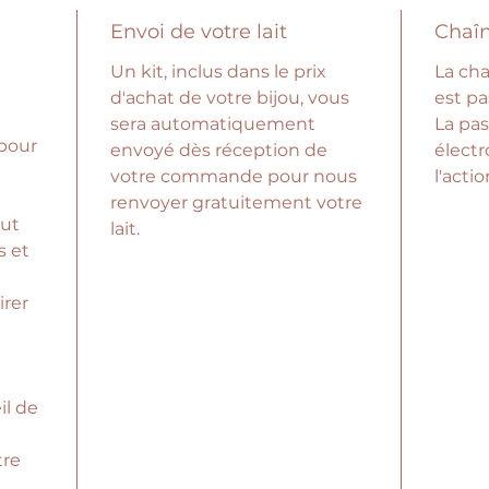
Envoi de votre lait
Chaîn
Un kit, inclus dans le prix
La cha
d'achat de votre bijou, vous
est pa
sera automatiquement
La pas
 pour
envoyé dès réception de
électr
votre commande pour nous
l'acti
renvoyer gratuitement votre
out
lait.
s et
rer
il de
tre