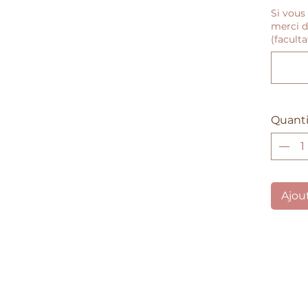
Si vous 
merci d
(faculta
Quanti
Ajou